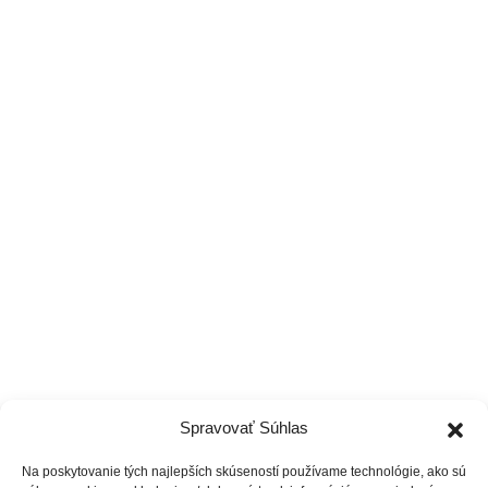
0949 770 440
Pon-Ne 6:00-22:00
Tréneri
Čo ponúkame
Cenník
Vzdelávanie
Spravovať Súhlas
Na poskytovanie tých najlepších skúseností používame technológie, ako sú