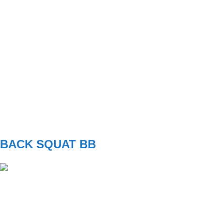
SET
3
REPS
5
WEIGHT
BW
TEMPO
X
REST
60s
C1
BACK SQUAT BB