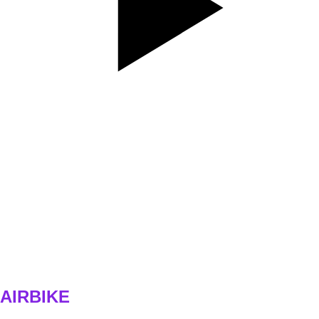
SET
3
REPS
10
WEIGHT
TEMPO
REST
90s
E3
AIRBIKE