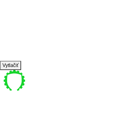
SET
10
REPS
WEIGHT
TEMPO
REST
IZ: 30s (70 RPM)
IO:30s
Vytlačiť
Pre vás
Bajkalská 4 , Bratislava
coachpanik@gmail.com