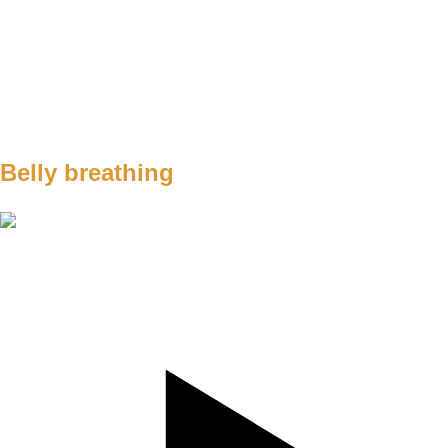
SET
3
REPS
8/8
WEIGHT
16
TEMPO
201
REST
E2
Belly breathing