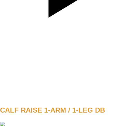
SET
3
REPS
8/8
WEIGHT
BW
TEMPO
201
REST
E1
CALF RAISE 1-ARM / 1-LEG DB