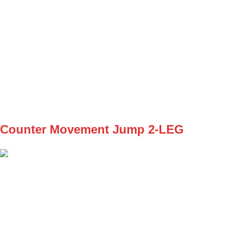
SET
3
REPS
8/8
WEIGHT
BW
TEMPO
REST
60s
A2
Založený cez lavičku celým predkolením
Counter Movement Jump 2-LEG