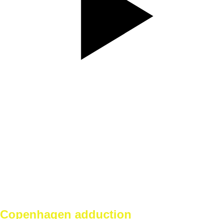
SET
3
REPS
10/10
WEIGHT
BW
TEMPO
REST
A1
Copenhagen adduction