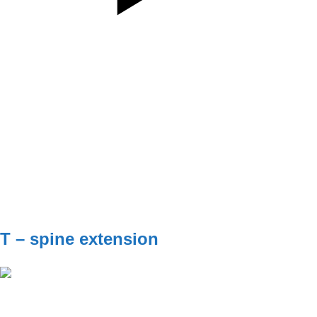
SET
3
REPS
8
WEIGHT
+5kg
TEMPO
301
REST
D2
T – spine extension