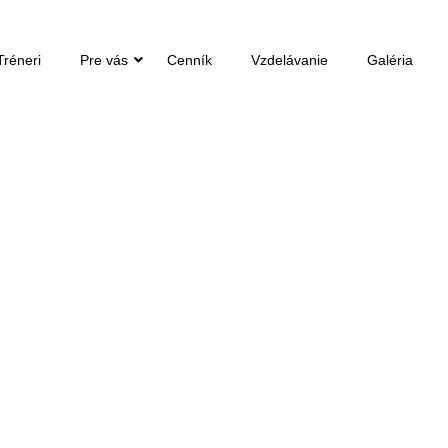
Tréneri
Pre vás
Cenník
Vzdelávanie
Galéria