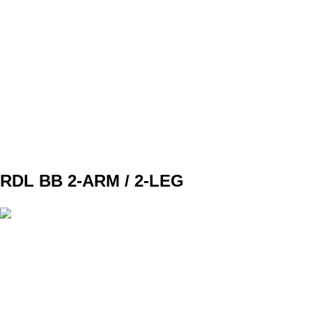
SET
3
REPS
12
WEIGHT
TEMPO
REST
A2
RDL BB 2-ARM / 2-LEG