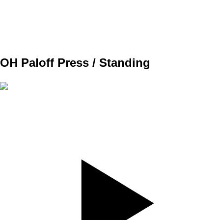
WEIGHT
7kg
TEMPO
REST
B1
OH Paloff Press / Standing