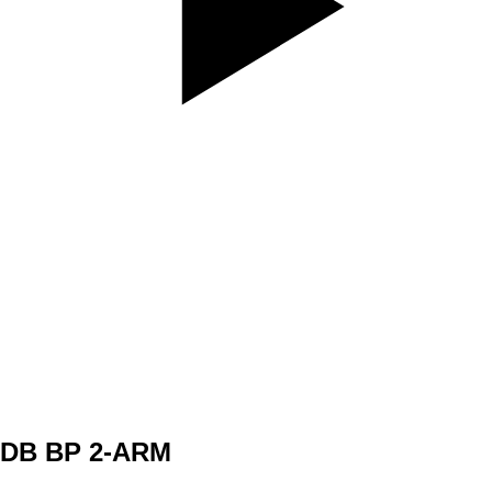
SET
3
REPS
10 - obe strany
WEIGHT
TEMPO
REST
C2
DB BP 2-ARM