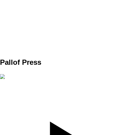
SET
3
REPS
10
WEIGHT
10KG
TEMPO
kontrolovane dole
REST
D1
Pallof Press