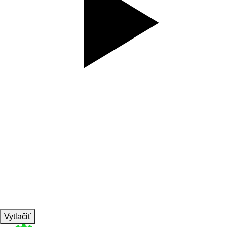
SET
3
REPS
20s výdrž v predpažení
WEIGHT
70-80%
TEMPO
ISO
REST
D2
Vytlačiť