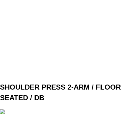
SET
3
REPS
K lanu a späť z jednej a druhej strany
WEIGHT
TEMPO
pomalé
REST
A2
SHOULDER PRESS 2-ARM / FLOOR
SEATED / DB