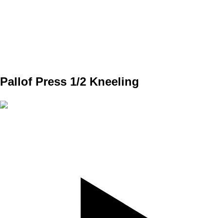
REPS
10 Obe ruky
WEIGHT
25-30 kg
TEMPO
pomaly dole, rýchlo hore
REST
C1
Pallof Press 1/2 Kneeling