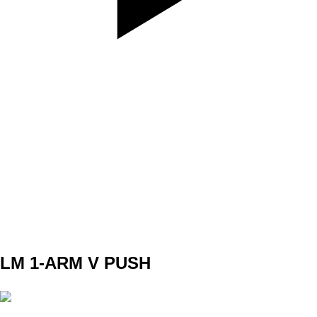
SET
3
REPS
10 obe strany
WEIGHT
TEMPO
s vydržou hore 2s
REST
B2
LM 1-ARM V PUSH