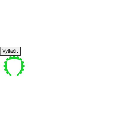
SET
1
REPS
3-5 min na záver dýchanie v ľahu
WEIGHT
TEMPO
REST
C1
Vytlačiť
Pre vás
Bajkalská 4 , Bratislava
coachpanik@gmail.com