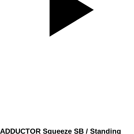
SET
3
REPS
10 jedna strana do kríža, 10 druhá strana do kríža
WEIGHT
TEMPO
pomalšie dozadu, do vystretia
REST
A1
ADDUCTOR Squeeze SB / Standing