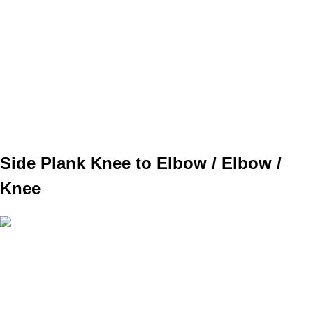
SET
3
REPS
20
WEIGHT
TEMPO
kolená tlačíš do lopty 3s podržíš
REST
A2
Side Plank Knee to Elbow / Elbow /
Knee