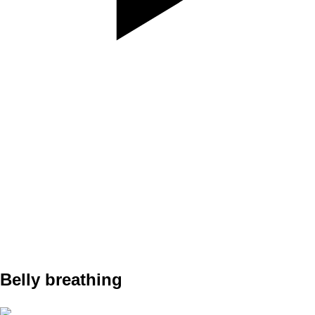
SET
3
REPS
30s stojíš na jednej nohe , potom na druhej v 1. kole, 20
s -2.kolo, 10 s 3.kolo
WEIGHT
TEMPO
REST
B3
Belly breathing