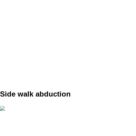
SET
3
REPS
10
WEIGHT
7Kg činky
TEMPO
kontrolovane dole
REST
B1
Side walk abduction