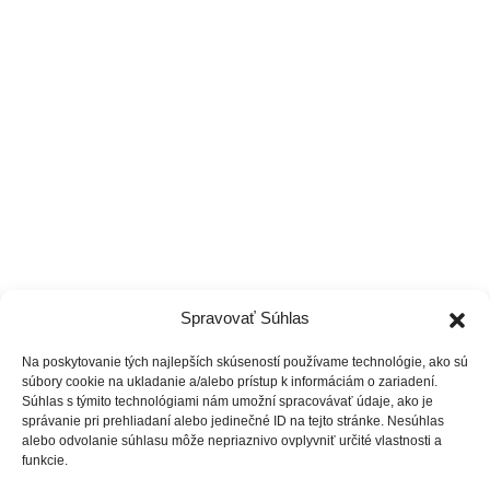
Tréneri
Čo ponúkame
Cenník
Vzdelávanie
Spravovať Súhlas
Na poskytovanie tých najlepších skúseností používame technológie, ako sú
súbory cookie na ukladanie a/alebo prístup k informáciám o zariadení.
Súhlas s týmito technológiami nám umožní spracovávať údaje, ako je
správanie pri prehliadaní alebo jedinečné ID na tejto stránke. Nesúhlas
alebo odvolanie súhlasu môže nepriaznivo ovplyvniť určité vlastnosti a
funkcie.