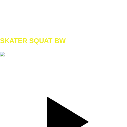
REPS
12
WEIGHT
9
TEMPO
REST
60s
SKATER SQUAT BW