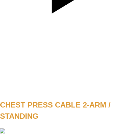
SET
3
REPS
10
WEIGHT
45kg
TEMPO
REST
CHEST PRESS CABLE 2-ARM /
STANDING