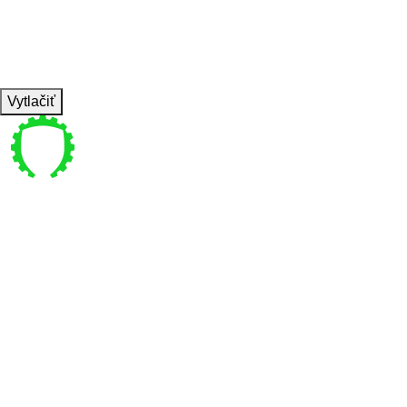
REPS
12
WEIGHT
6
TEMPO
REST
60s
Vytlačiť
Pre vás
Bajkalská 4 , Bratislava
coachpanik@gmail.com
0949 770 440
Pon-Ne 6:00-22:00