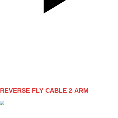
SET
3
REPS
10 each
WEIGHT
30kg
TEMPO
REST
REVERSE FLY CABLE 2-ARM