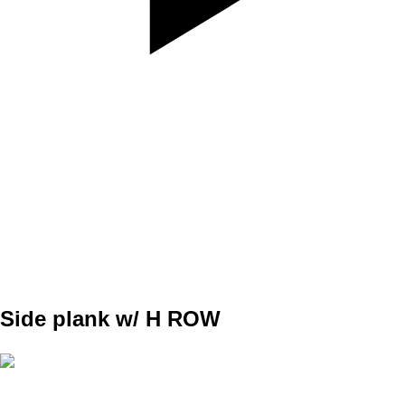
SET
3
REPS
10 each
WEIGHT
BW
TEMPO
REST
Side plank w/ H ROW