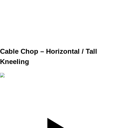
SET
3
REPS
10/10
WEIGHT
TEMPO
REST
Cable Chop – Horizontal / Tall
Kneeling