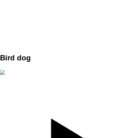
SET
3
REPS
10
WEIGHT
TEMPO
REST
Bird dog