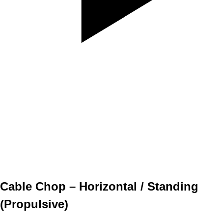
SET
3
REPS
10
WEIGHT
TEMPO
REST
Cable Chop – Horizontal / Standing
(Propulsive)