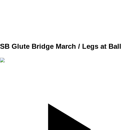
SET
3
REPS
10
WEIGHT
TEMPO
REST
SB Glute Bridge March / Legs at Ball