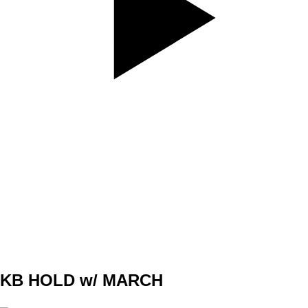
SET
3
REPS
10
WEIGHT
TEMPO
REST
KB HOLD w/ MARCH