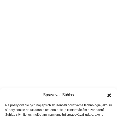
0949 770 440
Pon-Ne 6:00-22:00
Tréneri
Čo ponúkame
Cenník
Vzdelávanie
Spravovať Súhlas
Na poskytovanie tých najlepších skúseností používame technológie, ako sú
súbory cookie na ukladanie a/alebo prístup k informáciám o zariadení.
Súhlas s týmito technológiami nám umožní spracovávať údaje, ako je