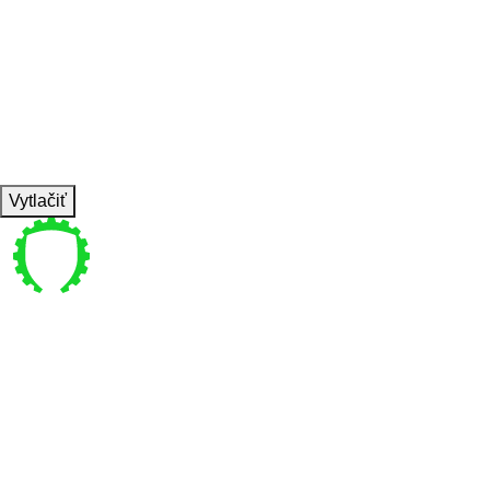
SET
3
REPS
10
WEIGHT
TEMPO
REST
Vytlačiť
Pre vás
Bajkalská 4 , Bratislava
coachpanik@gmail.com