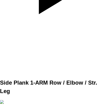
SET
3
REPS
10
WEIGHT
TEMPO
REST
Side Plank 1-ARM Row / Elbow / Str.
Leg