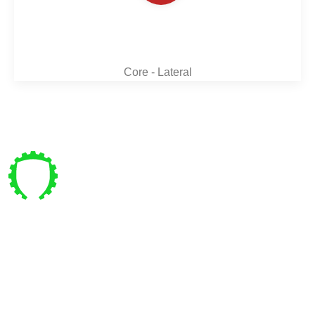
Core - Lateral
Pre vás
Bajkalská 4 , Bratislava
coachpanik@gmail.com