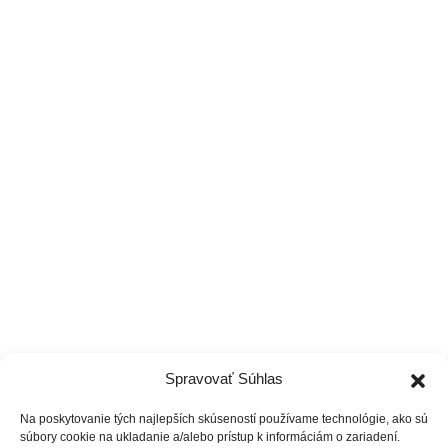
0949 770 440
Pon-Ne 6:00-22:00
Tréneri
Čo ponúkame
Cenník
Vzdelávanie
Spravovať Súhlas
Na poskytovanie tých najlepších skúseností používame technológie, ako sú
súbory cookie na ukladanie a/alebo prístup k informáciám o zariadení.