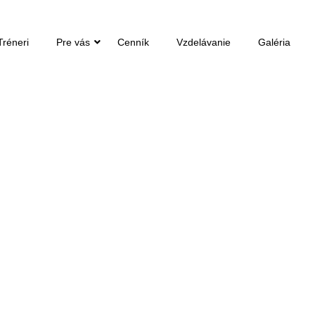
Tréneri
Pre vás
Cenník
Vzdelávanie
Galéria
ATED / DB