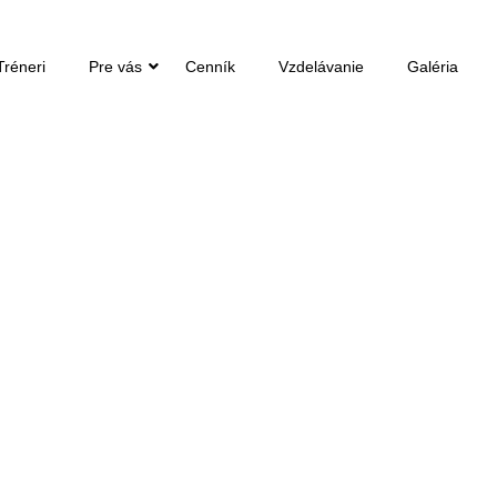
Tréneri
Pre vás
Cenník
Vzdelávanie
Galéria