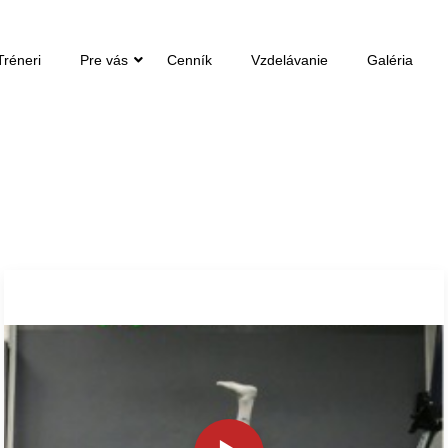
Tréneri
Pre vás
Cenník
Vzdelávanie
Galéria
Leg Lowering Unsupported