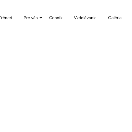
Tréneri
Pre vás
Cenník
Vzdelávanie
Galéria