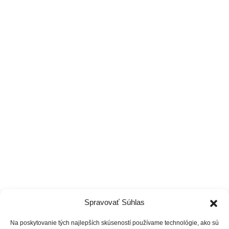
coachpanik@gmail.com
0949 770 440
Pon-Ne 6:00-22:00
Tréneri
Čo ponúkame
Cenník
Vzdelávanie
Spravovať Súhlas
Na poskytovanie tých najlepších skúseností používame technológie, ako sú