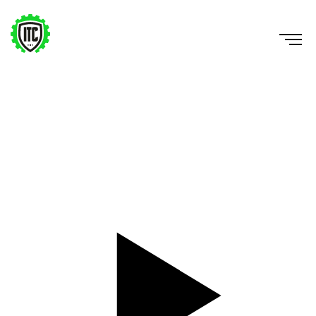
ACC WD Projection w/ PB Partner
https://www.youtube.com/watch?v=N8jvwY6CnZI