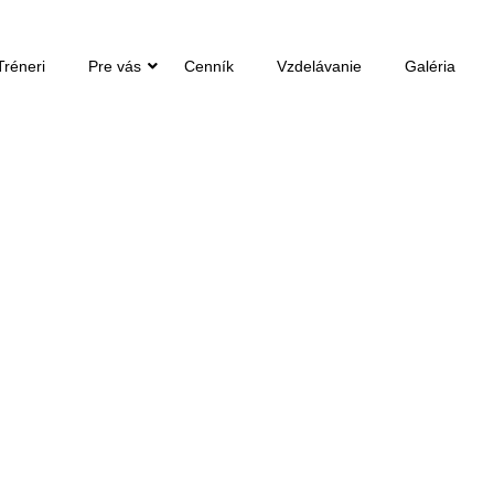
Tréneri
Pre vás
Cenník
Vzdelávanie
Galéria