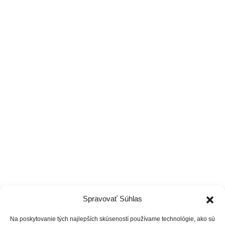
coachpanik@gmail.com
0949 770 440
Pon-Ne 6:00-22:00
Tréneri
Čo ponúkame
Cenník
Vzdelávanie
Spravovať Súhlas
Na poskytovanie tých najlepších skúseností používame technológie, ako sú