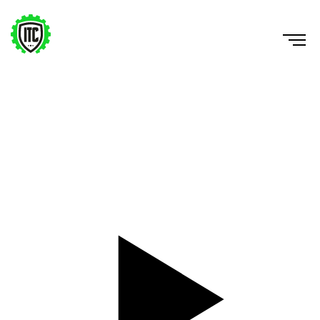
1-Leg Wall Squat ISO
https://www.youtube.com/watch?v=jgvcVGBi5sQ