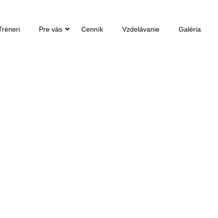
Tréneri
Pre vás
Cenník
Vzdelávanie
Galéria