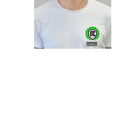
Marek Gabriel
Tréner
Prax :
Vek :
Váha :
Email :