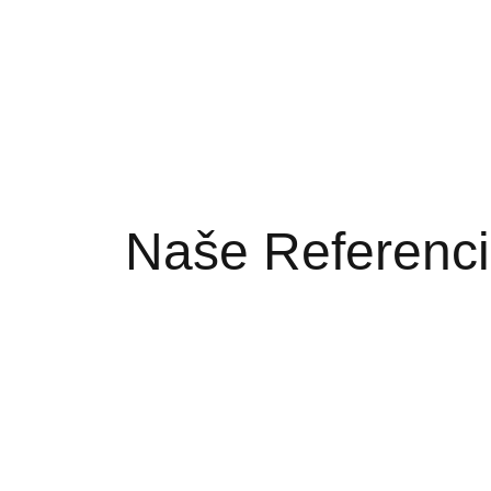
Email :
Tel. :
Zručnosti:
Pridaj sa ku nám aj ty
Naše Referenc
FK Viktória Plzeň
Slovan Bratislava
Akadémia AS Trenčín