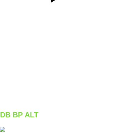
SET
3
REPS
20s
WEIGHT
BW
TEMPO
iso hold
REST
90s
C3
WEEK 1 a 2
3x20s každá noha
WEEK 3 a 4
3x 25s každá noha
DB BP ALT