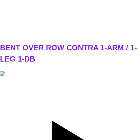
C1
WEEK1
3x6/6 (8-9kg)
WEEK2
3x8/8 (8-9kg)
WEEK3
3x6/6 (10- 12kg)
WEEK4
3x8/8 (10- 12kg)
BENT OVER ROW CONTRA 1-ARM / 1-
LEG 1-DB