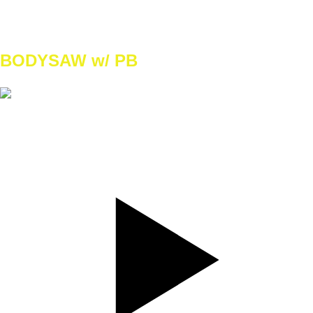
WEEEK3
10/10
WEEEK4
12/12
BODYSAW w/ PB