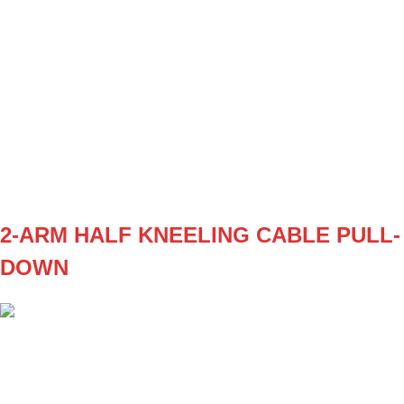
TEMPO
explosive
REST
B1
Kľuk výbušne, pri koncentrickej fáze smerom hore sa
snažíš po dostretí rúk odlepiť od zeme!
WEEK1
3x5
WEEK2
3x6
WEEK3
4x5
WEEK4
4x6
2-ARM HALF KNEELING CABLE PULL-
DOWN