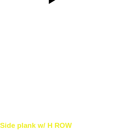
SET
2
REPS
8
WEIGHT
BW
TEMPO
REST
60s
A2
WEEEK1
8
WEEEK2
10
WEEEK3
10
WEEEK4
12
Side plank w/ H ROW