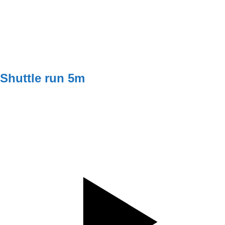
D2
WEEK 1
3x25s
WEEK 2
3x30s
WEEK 3
3x35s
WEEK 4
40-35-30s
Shuttle run 5m