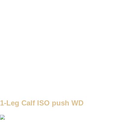
SET
2
REPS
8/8
WEIGHT
band / kladka
TEMPO
REST
75-90s
A3
WEEEK1
8/8
WEEEK2
8/8
WEEEK3
10/10
WEEEK4
10/10
postupne zvyšuješ obtiažnosť bandu / váhy na kladke
1-Leg Calf ISO push WD