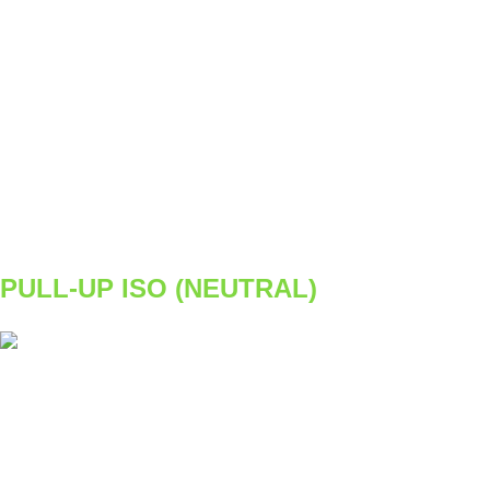
REPS
6/6
WEIGHT
14/14kg
TEMPO
201
REST
D1
WEEK 1
3x6/6 (14/14kg)
WEEK 2
3x8/8 (14/14kg)
WEEK 3
3x6/6 (16/16kg)
WEEK 4
3x8/8 (16/16kg)
PULL-UP ISO (NEUTRAL)