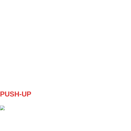
SET
2
REPS
5/5
WEIGHT
BW
TEMPO
X
REST
45s
WD3
WEEK 1 a 2
2x5/5
WEEK 3 a 4
3x5/5
PUSH-UP