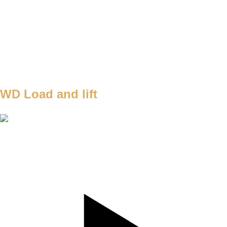
WEIGHT
BW
TEMPO
iso hold
REST
45s
WD1
WEEEK 1 a 2
2x10s každá noha
WEEEK 3 a 4
3x10s každá noha
WD Load and lift