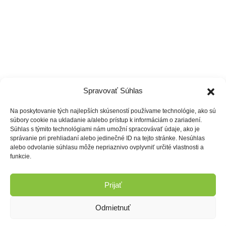
Spravovať Súhlas
Na poskytovanie tých najlepších skúseností používame technológie, ako sú
súbory cookie na ukladanie a/alebo prístup k informáciám o zariadení.
Súhlas s týmito technológiami nám umožní spracovávať údaje, ako je
správanie pri prehliadaní alebo jedinečné ID na tejto stránke. Nesúhlas
alebo odvolanie súhlasu môže nepriaznivo ovplyvniť určité vlastnosti a
funkcie.
Prijať
Odmietnuť
© Individual training center 2021 All rights reserved.
Powered with
by
SJB Agency