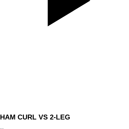
SET
4
REPS
10
WEIGHT
TEMPO
4010
REST
60s
DAY 2 A2
HAM CURL VS 2-LEG