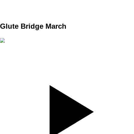
REST
NO
DAY 2 CORE 1
Glute Bridge March