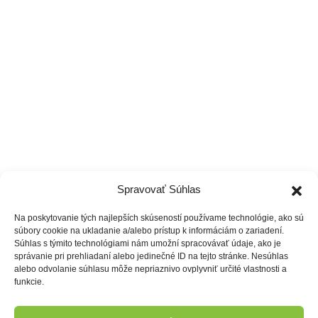
Tréneri
Čo ponúkame
Cenník
Vzdelávanie
Spravovať Súhlas
Na poskytovanie tých najlepších skúseností používame technológie, ako sú
súbory cookie na ukladanie a/alebo prístup k informáciám o zariadení.
Súhlas s týmito technológiami nám umožní spracovávať údaje, ako je
správanie pri prehliadaní alebo jedinečné ID na tejto stránke. Nesúhlas
alebo odvolanie súhlasu môže nepriaznivo ovplyvniť určité vlastnosti a
funkcie.