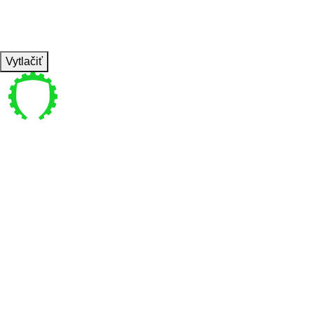
TEMPO
4010
REST
60s
DAY 2 C2
Vytlačiť
Pre vás
Bajkalská 4 , Bratislava
coachpanik@gmail.com
0949 770 440
Pon-Ne 6:00-22:00