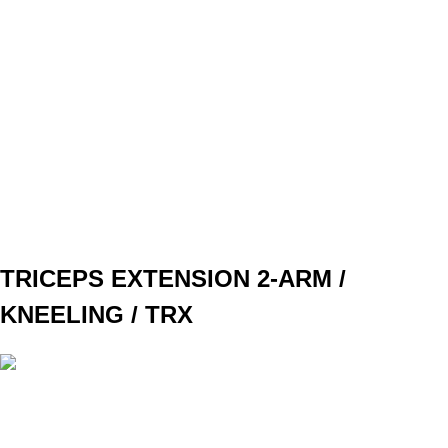
SET
4
REPS
12
WEIGHT
TEMPO
4010
REST
NO
DAY 2 C1
TRICEPS EXTENSION 2-ARM /
KNEELING / TRX