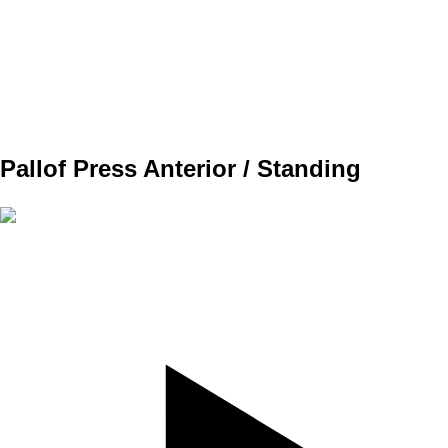
REPS
12/12
WEIGHT
TEMPO
REST
NO
DAY 1 CORE 1
Pallof Press Anterior / Standing