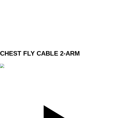
SET
4
REPS
10
WEIGHT
TEMPO
4010
REST
NO
DAY 2 B1
CHEST FLY CABLE 2-ARM