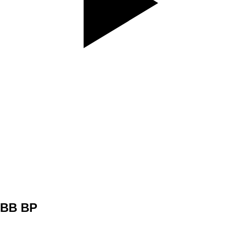
SET
3
REPS
12/12
WEIGHT
TEMPO
REST
NO
DAY 1 CORE 2
BB BP