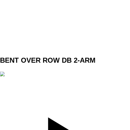
SET
4
REPS
10
WEIGHT
TEMPO
4010
REST
NO
DAY 1 A1
BENT OVER ROW DB 2-ARM