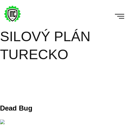
SILOVÝ PLÁN
TURECKO
Máš to tam rozdelené na DAY 1 a DAY 2 PLUS mas
tam CORE1 a CORE 2 , supersety máš tiež rozdelené
písmenami ( A1 A2, B1 B2, C1 C2). KEby čosi tak píš a
dohodneme. technika pred hmotnosťou !!!
Dead Bug