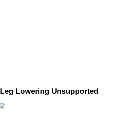
SET
4
REPS
12
WEIGHT
TEMPO
4010
REST
60s
DAY 1 C2
Leg Lowering Unsupported