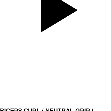
SET
4
REPS
10
WEIGHT
TEMPO
4010
REST
60s
DAY 2 B2
BICEPS CURL / NEUTRAL GRIP /