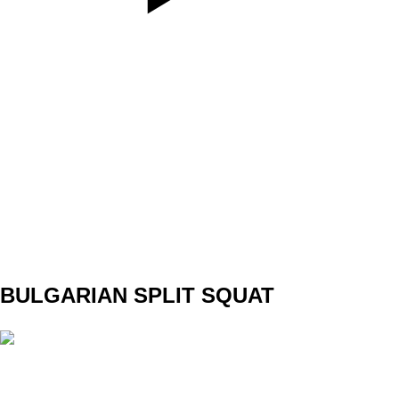
SET
3
REPS
12/12
WEIGHT
TEMPO
REST
NO
DAY 2 CORE 2
BULGARIAN SPLIT SQUAT