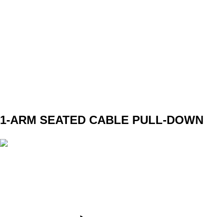
SET
4
REPS
10
WEIGHT
TEMPO
4010
REST
NO
DAY 1 B1
1-ARM SEATED CABLE PULL-DOWN