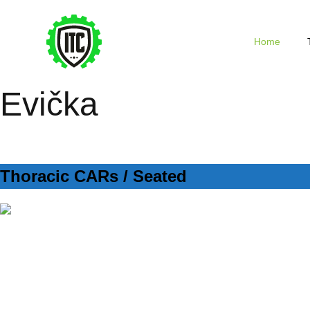
Home
Evička
Pohybový plán na doma
Thoracic CARs / Seated