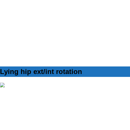
SET
2
REPS
6
WEIGHT
BW
TEMPO
pomalé
REST
30''
Lying hip ext/int rotation