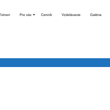
Tréneri
Pre vás
Cenník
Vzdelávanie
Galéria