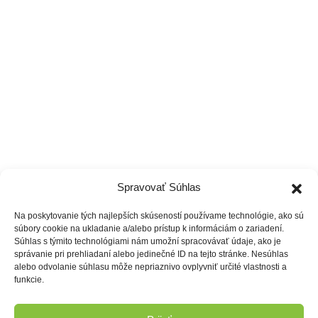
Tréneri
Čo ponúkame
Cenník
Vzdelávanie
Spravovať Súhlas
Na poskytovanie tých najlepších skúseností používame technológie, ako sú
súbory cookie na ukladanie a/alebo prístup k informáciám o zariadení.
Súhlas s týmito technológiami nám umožní spracovávať údaje, ako je
správanie pri prehliadaní alebo jedinečné ID na tejto stránke. Nesúhlas
alebo odvolanie súhlasu môže nepriaznivo ovplyvniť určité vlastnosti a
funkcie.