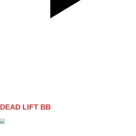
SET
4
REPS
10
WEIGHT
10kg
TEMPO
REST
DEAD LIFT BB