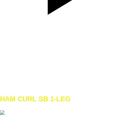
SET
4
REPS
10
WEIGHT
40-50kg
TEMPO
REST
HAM CURL SB 1-LEG