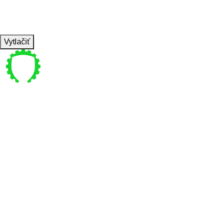
WEIGHT
TEMPO
REST
Vytlačiť
Pre vás
Bajkalská 4 , Bratislava
coachpanik@gmail.com
0949 770 440
Pon-Ne 6:00-22:00