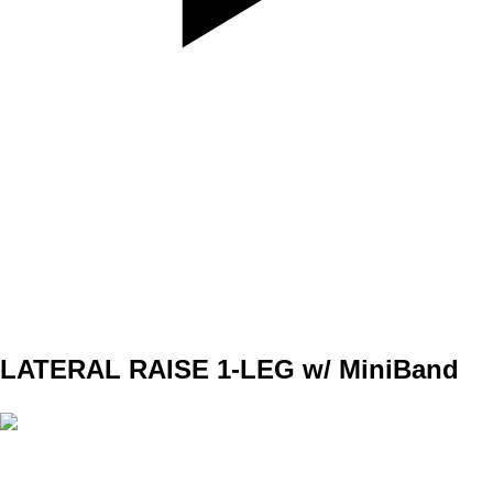
SET
4
REPS
10
WEIGHT
12/12kg
TEMPO
REST
LATERAL RAISE 1-LEG w/ MiniBand