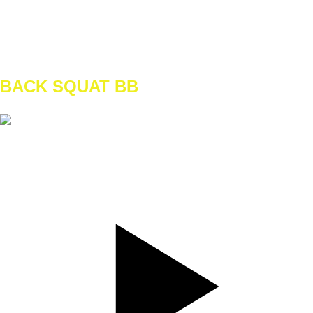
REPS
10
WEIGHT
40kg
TEMPO
REST
BACK SQUAT BB