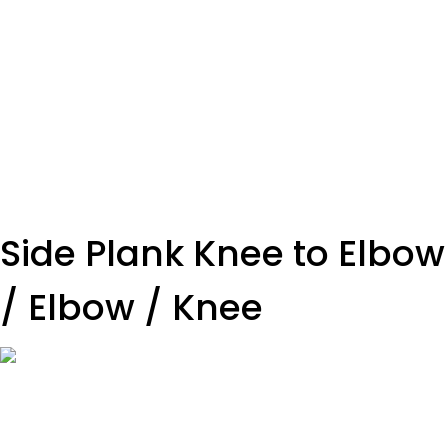
SET
3
REPS
10
WEIGHT
TEMPO
REST
A2- ked bude treba v 2,3 sérií sa vráť na lavičku -
verzia z predchádzajúceho tréningu
Side Plank Knee to Elbow
/ Elbow / Knee