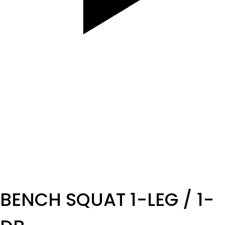
SET
3
REPS
10
WEIGHT
8Kg v sede je to ťažšie ako v stoji, ked ale budeš
vládať pridaj 1kg
TEMPO
REST
B1
BENCH SQUAT 1-LEG / 1-