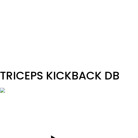
SET
3
REPS
20
WEIGHT
TEMPO
Sekunda dole, sekunda hore - rýchle temp
REST
C2
TRICEPS KICKBACK DB