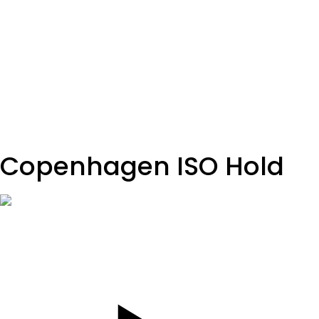
SET
3
REPS
8 Obe nohy
WEIGHT
6,8kg činka
TEMPO
dole pomaly 3 sekundy
REST
B2
Copenhagen ISO Hold