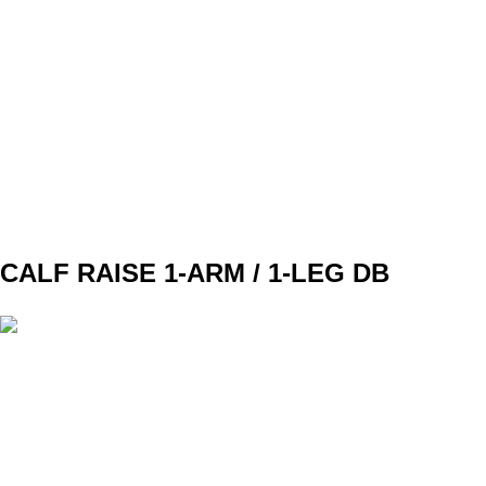
SET
3
REPS
10
WEIGHT
TEMPO
REST
B3
CALF RAISE 1-ARM / 1-LEG DB