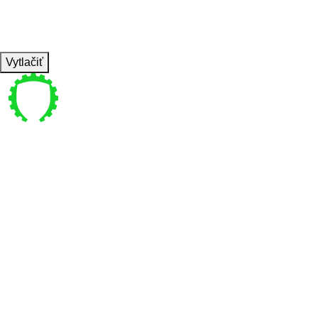
TEMPO
REST
C3
Vytlačiť
Pre vás
Bajkalská 4 , Bratislava
coachpanik@gmail.com
0949 770 440
Pon-Ne 6:00-22:00