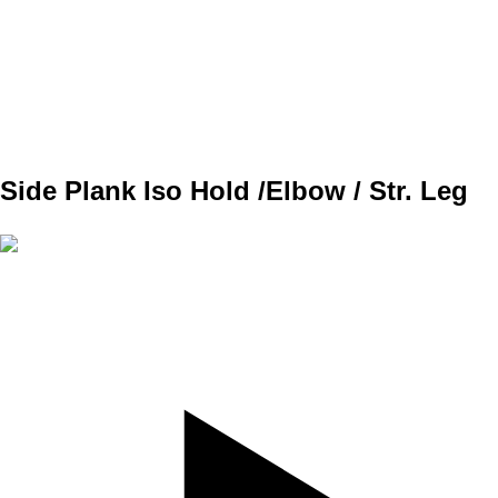
SET
3
REPS
8
WEIGHT
TEMPO
REST
A2
Side Plank Iso Hold /Elbow / Str. Leg