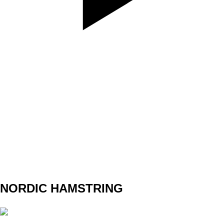
SET
3
REPS
8
WEIGHT
40
TEMPO
REST
A1
NORDIC HAMSTRING