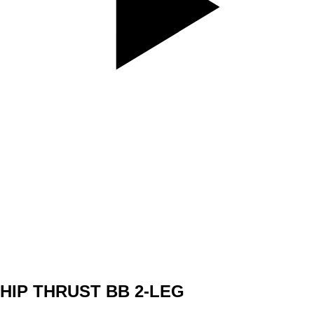
SET
3
REPS
30sec30sec
WEIGHT
TEMPO
REST
A3
HIP THRUST BB 2-LEG