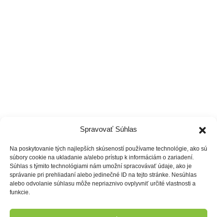
Tréneri
Čo ponúkame
Cenník
Vzdelávanie
Spravovať Súhlas
Na poskytovanie tých najlepších skúseností používame technológie, ako sú
súbory cookie na ukladanie a/alebo prístup k informáciám o zariadení.
Súhlas s týmito technológiami nám umožní spracovávať údaje, ako je
správanie pri prehliadaní alebo jedinečné ID na tejto stránke. Nesúhlas
alebo odvolanie súhlasu môže nepriaznivo ovplyvniť určité vlastnosti a
funkcie.