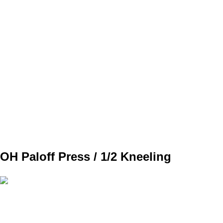
SET
3
REPS
10/10
WEIGHT
TEMPO
REST
C2
OH Paloff Press / 1/2 Kneeling