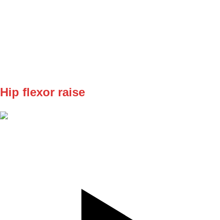
REPS
5/5
WEIGHT
TEMPO
REST
30 sec
30 SEC drzis v isometrii 30 sec pauza , 5 krat jedna noha 5
krat druha noha v jednom sete
Hip flexor raise