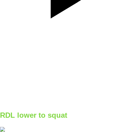
SET
REPS
15
WEIGHT
TEMPO
REST
Rolujes cele dolne končatiny
RDL lower to squat