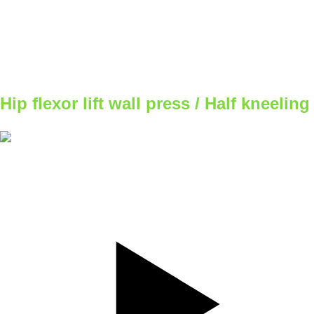
SET
1
REPS
12
WEIGHT
8
TEMPO
REST
Hip flexor lift wall press / Half kneeling