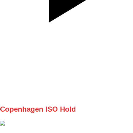
SET
REPS
8/8
WEIGHT
BW
TEMPO
REST
Copenhagen ISO Hold