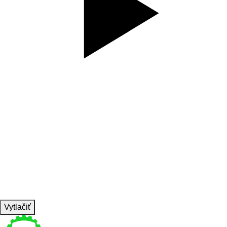
SET
5
REPS
5
WEIGHT
3kg
TEMPO
REST
30
KEISER , das nohu do flexie v bedre a drzis 30 sekund
Vytlačiť