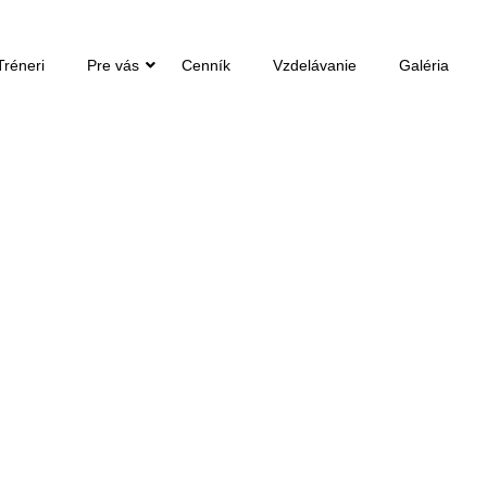
Tréneri
Pre vás
Cenník
Vzdelávanie
Galéria